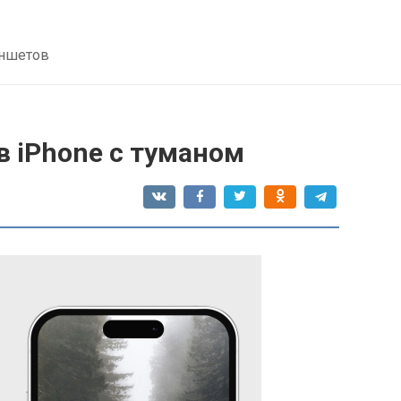
аншетов
в iPhone с туманом