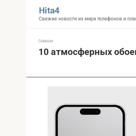
Перейти
Нita4
к
контенту
Свежие новости из мира телефонов и пл
Главная
10 атмосферных обое