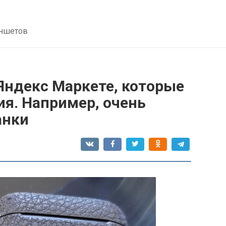
аншетов
Яндекс Маркете, которые
я. Например, очень
анки