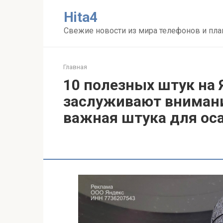
Перейти
Нita4
к
контенту
Свежие новости из мира телефонов и пл
Главная
10 полезных штук на 
заслуживают внимани
важная штука для ос