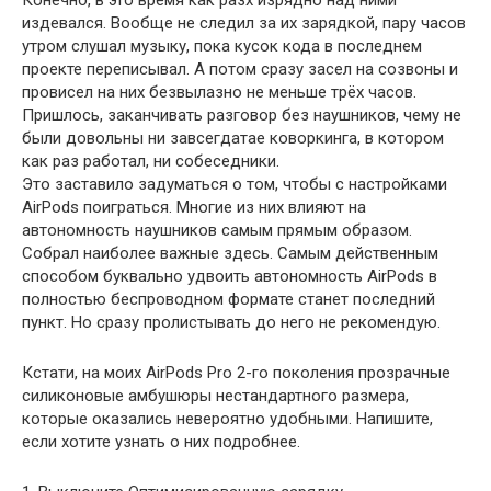
Конечно, в это время как разх изрядно над ними
издевался. Вообще не следил за их зарядкой, пару часов
утром слушал музыку, пока кусок кода в последнем
проекте переписывал. А потом сразу засел на созвоны и
провисел на них безвылазно не меньше трёх часов.
Пришлось, заканчивать разговор без наушников, чему не
были довольны ни завсегдатае коворкинга, в котором
как раз работал, ни собеседники.
Это заставило задуматься о том, чтобы с настройками
AirPods поиграться. Многие из них влияют на
автономность наушников самым прямым образом.
Собрал наиболее важные здесь. Самым действенным
способом буквально удвоить автономность AirPods в
полностью беспроводном формате станет последний
пункт. Но сразу пролистывать до него не рекомендую.
Кстати, на моих AirPods Pro 2-го поколения прозрачные
силиконовые амбушюры нестандартного размера,
которые оказались невероятно удобными. Напишите,
если хотите узнать о них подробнее.