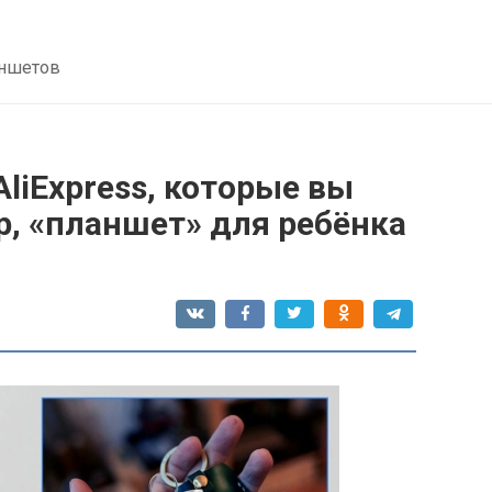
аншетов
AliExpress, которые вы
р, «планшет» для ребёнка