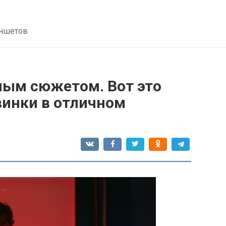
аншетов
ным сюжетом. Вот это
винки в отличном