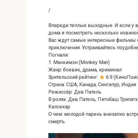
/
Впереди теплые выходные. И если у ва
дома и посмотреть несколько новинок
Вас ждут самые интересные фильмы с
приключения. Устраивайтесь поудобне
Погнали:
1. Манкимэн (Monkey Man)
Жанр: боевик, драма, криминал
Зрительский рейтинг:
6.9 (КиноПоис
Страна: США, Канада, Сингапур, Индия
Режиссёр: Дев Патель
В ролях: Дев Патель, Питобаш Трипат
Калсекар
О чем: молодой парень внезапно встре
смерть.