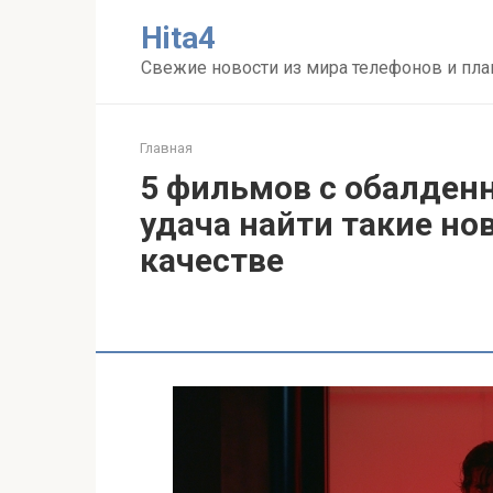
Перейти
Нita4
к
контенту
Свежие новости из мира телефонов и пл
Главная
5 фильмов с обалден
удача найти такие но
качестве