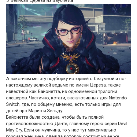
5. Великая Цереза из Bayonetta
А закончим мы эту подборку историей о безумной и по-
настоящему великой ведьме по имени Цереза, также
известной как Байонетта, из одноименной трилогии
слешеров. Частично, кстати, эксклюзивных для Nintendo
Switch, где, по общему мнению, есть только игры для
детей про Марио и Зельду.
Байонетта была создана, чтобы быть полной
противоположностью Данте, главному герою серии Devil
May Cry. Если он мужчина, то у нас тут максимально
горячая женщина, одежда которой состоит из ее же