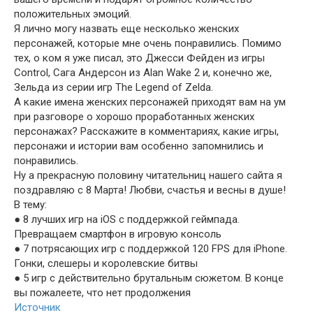
положительных эмоций.
Я лично могу назвать еще несколько женских
персонажей, которые мне очень понравились. Помимо
тех, о ком я уже писал, это Джесси Фейден из игры
Control, Сага Андерсон из Alan Wake 2 и, конечно же,
Зельда из серии игр The Legend of Zelda.
А какие имена женских персонажей приходят вам на ум
при разговоре о хорошо проработанных женских
персонажах? Расскажите в комментариях, какие игры,
персонажи и истории вам особенно запомнились и
понравились.
Ну а прекрасную половину читательниц нашего сайта я
поздравляю с 8 Марта! Любви, счастья и весны в душе!
В тему:
● 8 лучших игр на iOS с поддержкой геймпада.
Превращаем смартфон в игровую консоль
● 7 потрясающих игр с поддержкой 120 FPS для iPhone.
Гонки, слешеры и королевские битвы
● 5 игр с действительно брутальным сюжетом. В конце
вы пожалеете, что нет продолжения
Источник