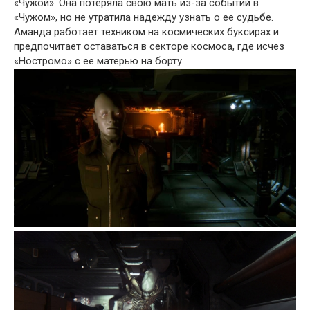
«Чужой». Она потеряла свою мать из-за событий в
«Чужом», но не утратила надежду узнать о ее судьбе.
Аманда работает техником на космических буксирах и
предпочитает оставаться в секторе космоса, где исчез
«Ностромо» с ее матерью на борту.