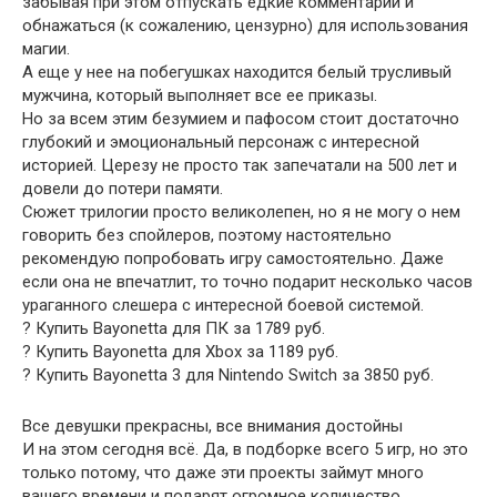
забывая при этом отпускать едкие комментарии и
обнажаться (к сожалению, цензурно) для использования
магии.
А еще у нее на побегушках находится белый трусливый
мужчина, который выполняет все ее приказы.
Но за всем этим безумием и пафосом стоит достаточно
глубокий и эмоциональный персонаж с интересной
историей. Церезу не просто так запечатали на 500 лет и
довели до потери памяти.
Сюжет трилогии просто великолепен, но я не могу о нем
говорить без спойлеров, поэтому настоятельно
рекомендую попробовать игру самостоятельно. Даже
если она не впечатлит, то точно подарит несколько часов
ураганного слешера с интересной боевой системой.
? Купить Bayonetta для ПК за 1789 руб.
? Купить Bayonetta для Xbox за 1189 руб.
? Купить Bayonetta 3 для Nintendo Switch за 3850 руб.
Все девушки прекрасны, все внимания достойны
И на этом сегодня всё. Да, в подборке всего 5 игр, но это
только потому, что даже эти проекты займут много
вашего времени и подарят огромное количество