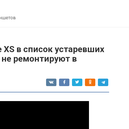
аншетов
e XS в список устаревших
о не ремонтируют в