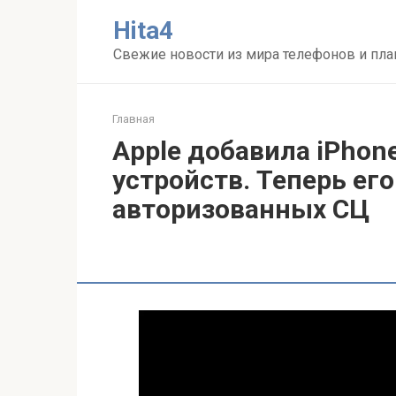
Перейти
Нita4
к
контенту
Свежие новости из мира телефонов и пл
Главная
Apple добавила iPhon
устройств. Теперь ег
авторизованных СЦ