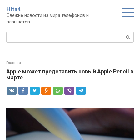
Перейти
Нita4
к
Свежие новости из мира телефонов и
контенту
планшетов
Поиск:
Главная
Apple может представить новый Apple Pencil в
марте