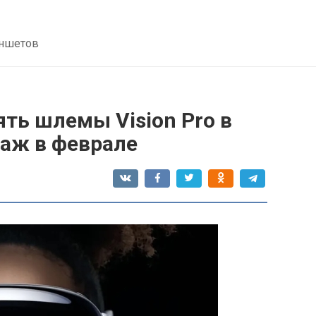
аншетов
ять шлемы Vision Pro в
даж в феврале