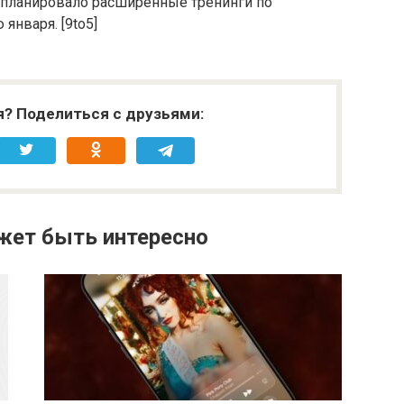
запланировало расширенные тренинги по
января. [9to5]
я? Поделиться с друзьями:
жет быть интересно