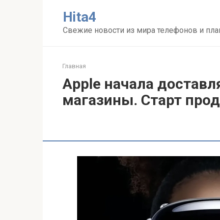
Перейти
Нita4
к
контенту
Свежие новости из мира телефонов и пл
Главная
Apple начала доставл
магазины. Старт про