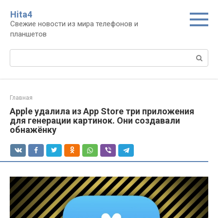
Перейти
Нita4
к
Свежие новости из мира телефонов и
контенту
планшетов
Поиск:
Главная
Apple удалила из App Store три приложения
для генерации картинок. Они создавали
обнажёнку