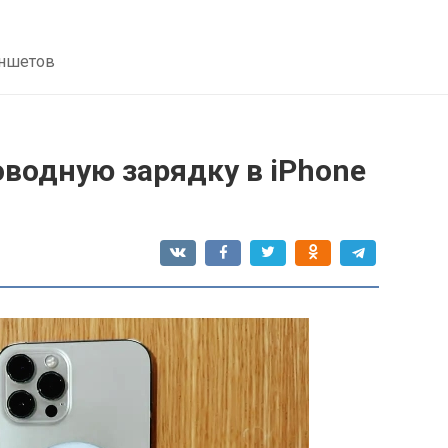
аншетов
оводную зарядку в iPhone