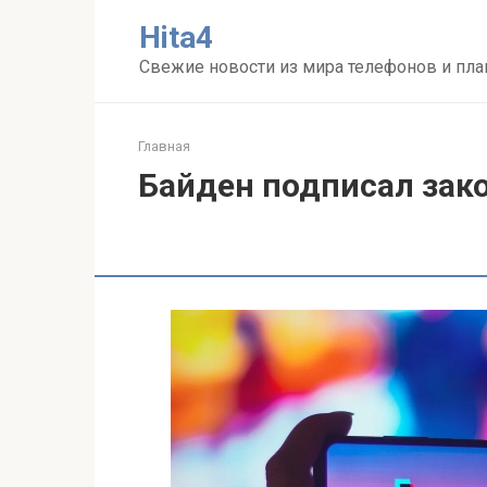
Перейти
Нita4
к
контенту
Свежие новости из мира телефонов и пл
Главная
Байден подписал зако