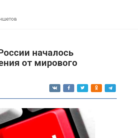
аншетов
России началось
ения от мирового