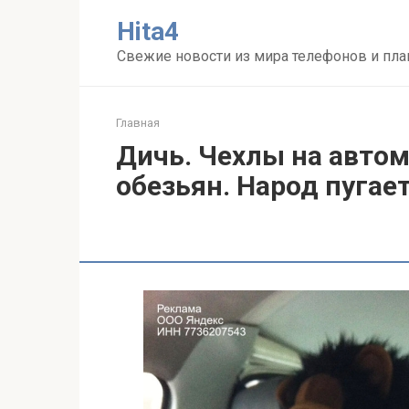
Перейти
Нita4
к
контенту
Свежие новости из мира телефонов и пл
Главная
Дичь. Чехлы на авто
обезьян. Народ пугае