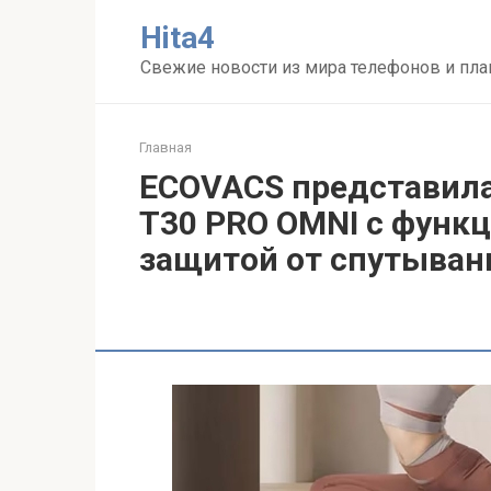
Перейти
Нita4
к
контенту
Свежие новости из мира телефонов и пл
Главная
ECOVACS представила
T30 PRO OMNI с функц
защитой от спутыван