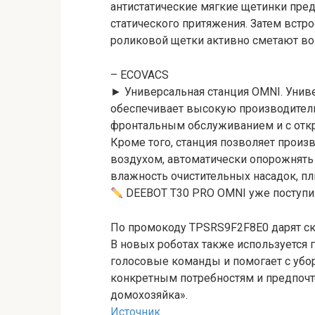
антистатические мягкие щетинки пре
статического притяжения. Затем встр
роликовой щетки активно сметают во
– ECOVACS
► Универсальная станция OMNI. Униве
обеспечивает высокую производительн
фронтальным обслуживанием и с отк
Кроме того, станция позволяет прои
воздухом, автоматически опорожнят
влажность очистительных насадок, пл
DEEBOT T30 PRO OMNI уже поступил 
По промокоду TPSRS9F2F8E0 дарят ски
В новых роботах также используется 
голосовые команды и помогает с убо
конкретным потребностям и предпоч
домохозяйка».
Источник