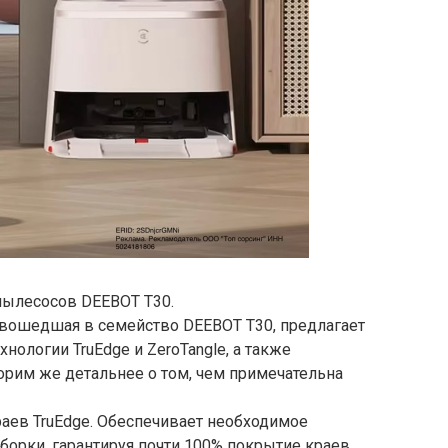
пылесосов DEEBOT T30.
вошедшая в семейство DEEBOT T30, предлагает
нологии TruEdge и ZeroTangle, а также
рим же детальнее о том, чем примечательна
раев TruEdge. Обеспечивает необходимое
борки, гарантируя почти 100% покрытие краев.