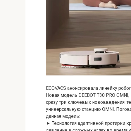
ECOVACS анонсировала линейку робо
Новая модель DEEBOT T30 PRO OMNI, 
сразу три ключевых нововведения: тех
универсальную станцию OMNI. Погово
данная модель:
► Технология адаптивной протирки к
давление в сложных углах во время у