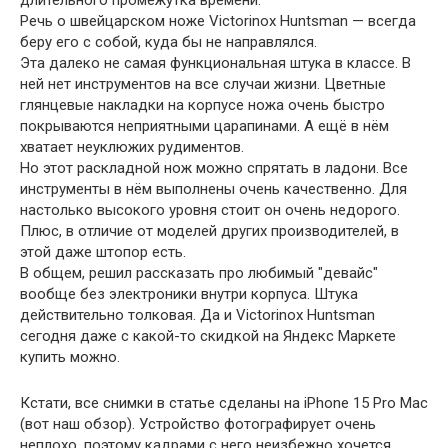
длительного промежутка времени.
Речь о швейцарском ноже Victorinox Huntsman — всегда
беру его с собой, куда бы не направлялся.
Эта далеко не самая функциональная штука в классе. В
ней нет инструментов на все случаи жизни. Цветные
глянцевые накладки на корпусе ножа очень быстро
покрываются неприятными царапинами. А ещё в нём
хватает неуклюжих рудиментов.
Но этот раскладной нож можно спрятать в ладони. Все
инструменты в нём выполнены очень качественно. Для
настолько высокого уровня стоит он очень недорого.
Плюс, в отличие от моделей других производителей, в
этой даже штопор есть.
В общем, решил рассказать про любимый "девайс"
вообще без электроники внутри корпуса. Штука
действительно толковая. Да и Victorinox Huntsman
сегодня даже с какой-то скидкой на Яндекс Маркете
купить можно.
Кстати, все снимки в статье сделаны на iPhone 15 Pro Mac
(вот наш обзор). Устройство фотографирует очень
неплохо, поэтому кадрами с него неизбежно хочется