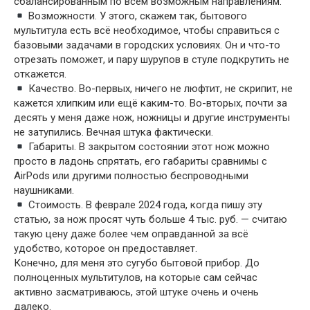
сбалансированным по всем возможным направлениям.
Возможности. У этого, скажем так, бытового
мультитула есть всё необходимое, чтобы справиться с
базовыми задачами в городских условиях. Он и что-то
отрезать поможет, и пару шурупов в стуле подкрутить не
откажется.
Качество. Во-первых, ничего не люфтит, не скрипит, не
кажется хлипким или ещё каким-то. Во-вторых, почти за
десять у меня даже нож, ножницы и другие инструменты
не затупились. Вечная штука фактически.
Габариты. В закрытом состоянии этот нож можно
просто в ладонь спрятать, его габариты сравнимы с
AirPods или другими полностью беспроводными
наушниками.
Стоимость. В феврале 2024 года, когда пишу эту
статью, за нож просят чуть больше 4 тыс. руб. — считаю
такую цену даже более чем оправданной за всё
удобство, которое он предоставляет.
Конечно, для меня это сугубо бытовой прибор. До
полноценных мультитулов, на которые сам сейчас
активно засматриваюсь, этой штуке очень и очень
далеко.