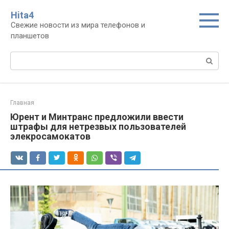
Перейти
Нita4
к
Свежие новости из мира телефонов и
контенту
планшетов
Поиск:
Главная
Юрент и Минтранс предложили ввести
штрафы для нетрезвых пользователей
элекросамокатов