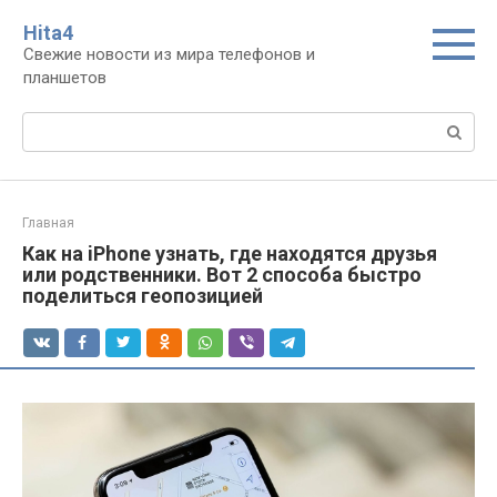
Перейти
Нita4
к
Свежие новости из мира телефонов и
контенту
планшетов
Поиск:
Главная
Как на iPhone узнать, где находятся друзья
или родственники. Вот 2 способа быстро
поделиться геопозицией