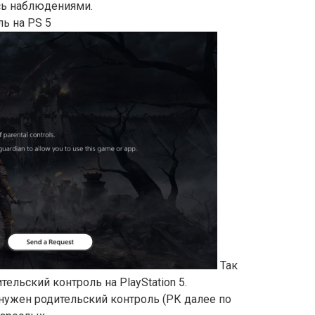
сь наблюдениями.
ль на PS 5
Так
ельский контроль на PlayStation 5.
нужен родительский контроль (РК далее по