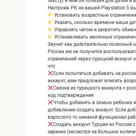
тексту) и чем он полезен для детей и 
Настроив РК на вашей Playstation 5 в
Установить возрастные ограничени
Указать, сколько времени ваши де
Управлять чатом и запретить обме
Устанавливать месячные ограниче
Звучит как действительно полезный н
России им не получится воспользоват
ограничений через турецкий аккаунт 
что:
Если попытаться добавить на росси
аккаунт, вам предложат вписать возр
Связка из турецкого аккаунта + рос
код подтверждения
Чтобы добавить в семью ребенка и
добавлении создать аккаунт. Если до
взрослого то никакой функционал раб
Создать аккаунт Турции из России 
заранее (несмотря на большое количе