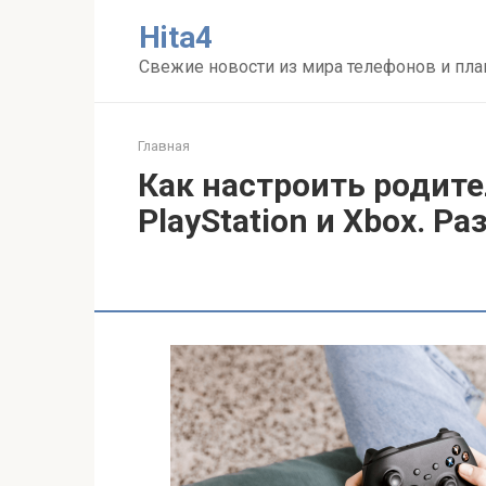
Перейти
Нita4
к
контенту
Свежие новости из мира телефонов и пл
Главная
Как настроить родите
PlayStation и Xbox. Р