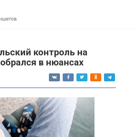
аншетов
льский контроль на
азобрался в нюансах