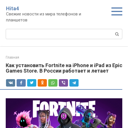
Перейти
Нita4
к
Свежие новости из мира телефонов и
контенту
планшетов
Поиск:
Главная
Как установить Fortnite на iPhone и iPad из Epic
Games Store. В России работает и летает