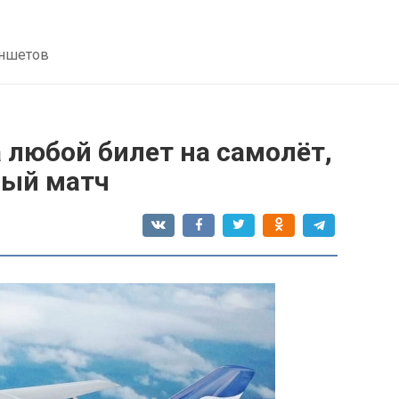
аншетов
а любой билет на самолёт,
ный матч