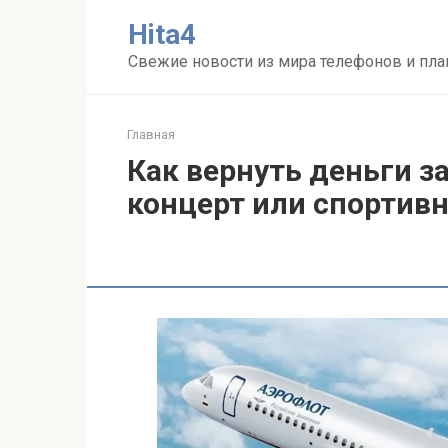
Перейти
Нita4
к
контенту
Свежие новости из мира телефонов и пл
Главная
Как вернуть деньги з
концерт или спортив