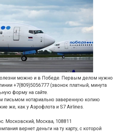
болезни можно и в Победе. Первым делом нужно
линии +7(809)5056777 (звонок платный, минута
ьную форму на сайте.
ым письмом нотариально заверенную копию
ие же, как у Аэрофлота и S7 Airlines.
 пос. Московский, Москва, 108811
пания вернет деньги на ту карту, с которой