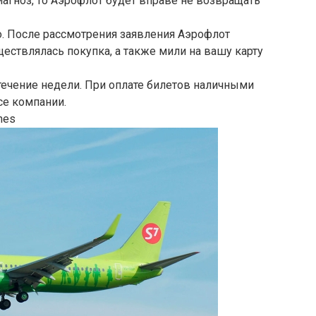
иагноз, то Аэрофлот будет вправе не возвращать
. После рассмотрения заявления Аэрофлот
уществлялась покупка, а также мили на вашу карту
течение недели. При оплате билетов наличными
се компании.
nes