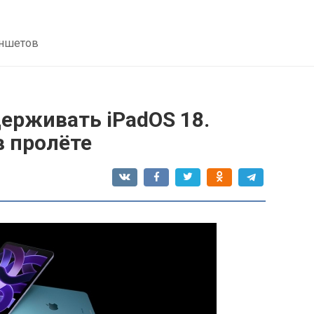
аншетов
держивать iPadOS 18.
в пролёте