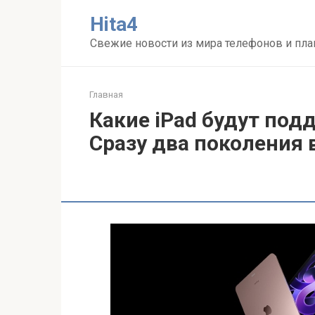
Перейти
Нita4
к
контенту
Свежие новости из мира телефонов и пл
Главная
Какие iPad будут под
Сразу два поколения 