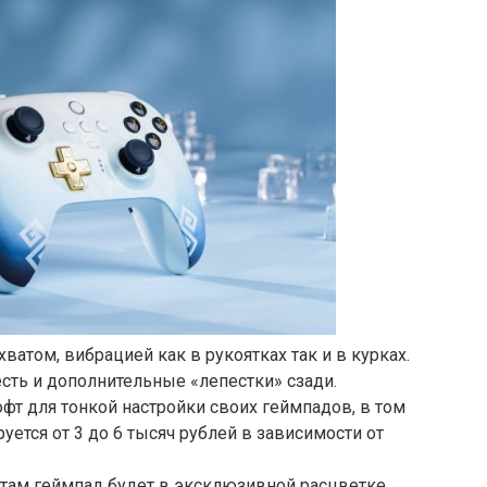
атом, вибрацией как в рукоятках так и в курках.
сть и дополнительные «лепестки» сзади.
офт для тонкой настройки своих геймпадов, в том
руется от 3 до 6 тысяч рублей в зависимости от
о там геймпад будет в эксклюзивной расцветке,