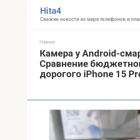
Перейти
Нita4
к
контенту
Свежие новости из мира телефонов и пл
Главная
Камера у Android-сма
Сравнение бюджетного
дорогого iPhone 15 Pr