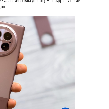
е? А я сейчас вам докажу — за Apple в такие
но.