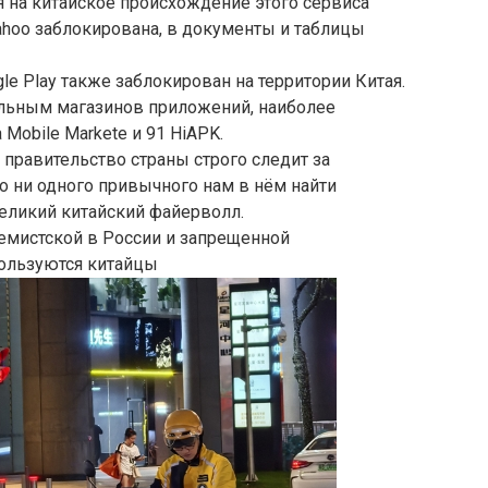
я на китайское происхождение этого сервиса
ahoo заблокирована, в документы и таблицы
gle Play также заблокирован на территории Китая.
альным магазинов приложений, наиболее
 Mobile Markete и 91 HiAPK.
Но правительство страны строго следит за
 ни одного привычного нам в нём найти
еликий китайский файерволл.
емистской в России и запрещенной
ользуются китайцы