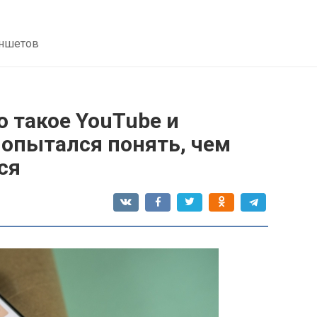
аншетов
о такое YouTube и
попытался понять, чем
ся