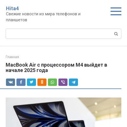
Перейти
Нita4
к
Свежие новости из мира телефонов и
контенту
планшетов
Поиск:
Главная
MacBook Air с процессором M4 выйдет в
начале 2025 года