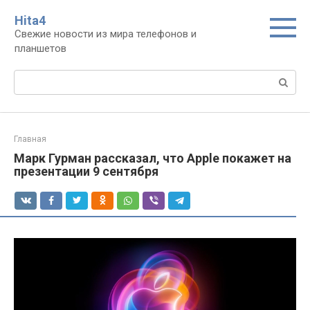
Перейти
Нita4
к
Свежие новости из мира телефонов и
контенту
планшетов
Поиск:
Главная
Марк Гурман рассказал, что Apple покажет на
презентации 9 сентября