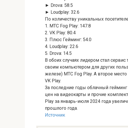
► Drova: 58.5
► Loudplay: 32.6
По количеству уникальных посетителе
1. МТС Fog Play: 147.8
2. VK Play: 80.4
3. Плюс Гейминг: 54.0
4. Loudplay: 22.6
5. Drova: 14.5
В обоих случаях лидером стал сервис
своим компьютером для других пользо
железе) МТС Fog Play. А второе мест
VK Play.
За последние годы облачный гейминг 
цен на видеокарты и прочие комплек
Play за январь-июля 2024 года увелич
прошлого года.
Источник