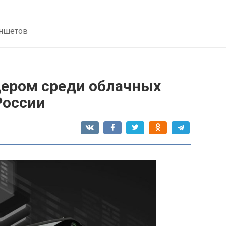
аншетов
дером среди облачных
России