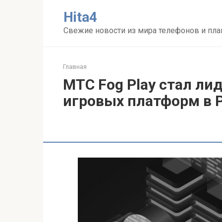
Перейти
Нita4
к
контенту
Свежие новости из мира телефонов и пл
Главная
МТС Fog Play стал ли
игровых платформ в 