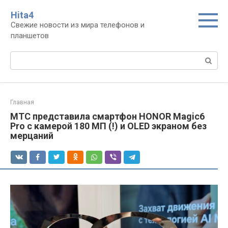
Перейти
Нita4
к
Свежие новости из мира телефонов и
контенту
планшетов
Поиск:
Главная
МТС представила смартфон HONOR Magic6
Pro с камерой 180 МП (!) и OLED экраном без
мерцаний