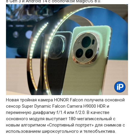
8 Gen 3 и Android 14 с оболочкой MagicOS 8.0.
Новая тройная камера HONOR Falcon получила основной
сенсор Super Dynamic Falcon Camera H9000 HDR и
переменную диафрагму f/1.4 или f/2.0. В качестве
основного модуля выступает 180-мегапиксельный с
новым алгоритмом «Спортивный портрет» для снимков с
использованием широкоугольного и телеобъектива.