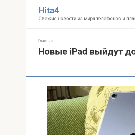
Перейти
Нita4
к
контенту
Свежие новости из мира телефонов и пл
Главная
Новые iPad выйдут до