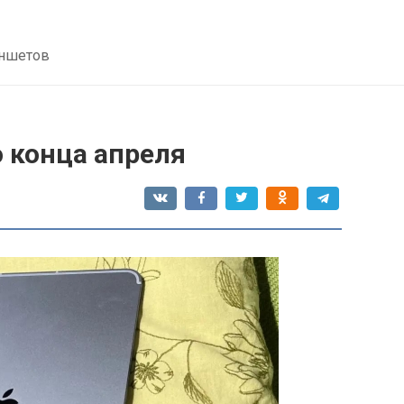
аншетов
 конца апреля