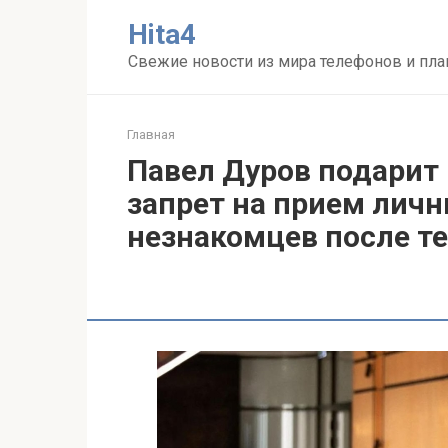
Перейти
Нita4
к
контенту
Свежие новости из мира телефонов и пл
Главная
Павел Дуров подарит
запрет на прием лич
незнакомцев после те