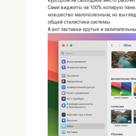
курсором на свободное место рабочег
Сами виджеты на 100% копирую панели
новшество малополезным, но выглядит
общей стилистики системы.
А вот заставки крутые и залипательн