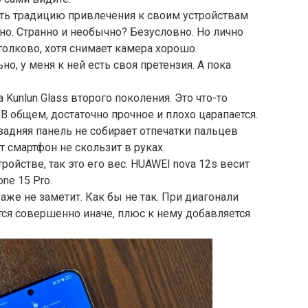
ть традицию привлечения к своим устройствам
о. Странно и необычно? Безусловно. Но лично
толково, хотя снимает камера хорошо.
, у меня к ней есть своя претензия. А пока
 Kunlun Glass второго поколения. Это что-то
. В общем, достаточно прочное и плохо царапается.
задняя панель не собирает отпечатки пальцев
т смартфон не скользит в руках.
ройстве, так это его вес. HUAWEI nova 12s весит
ne 15 Pro.
аже не заметит. Как бы не так. При диагонали
тся совершенно иначе, плюс к нему добавляется