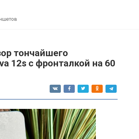
аншетов
зор тончайшего
a 12s с фронталкой на 60