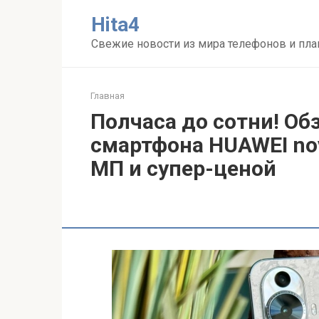
Перейти
Нita4
к
контенту
Свежие новости из мира телефонов и пл
Главная
Полчаса до сотни! Об
смартфона HUAWEI nov
МП и супер-ценой