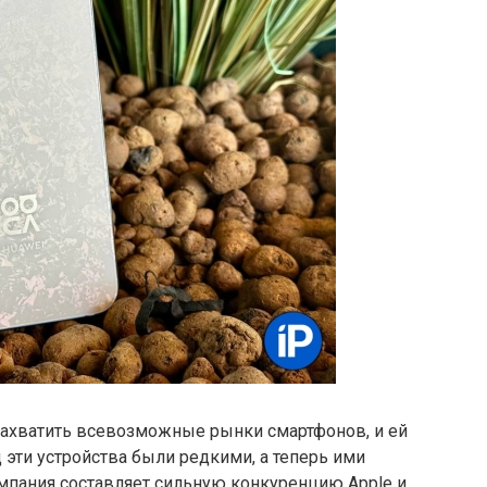
захватить всевозможные рынки смартфонов, и ей
ад эти устройства были редкими, а теперь ими
мпания составляет сильную конкуренцию Apple и