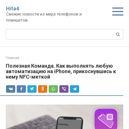
Перейти
Нita4
к
Свежие новости из мира телефонов и
контенту
планшетов
Поиск:
Главная
Полезная Команда. Как выполнять любую
автоматизацию на iPhone, прикоснувшись к
нему NFC-меткой