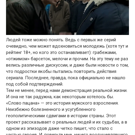
Людей тоже можно понять. Ведь с первых же серий
очевидно, чем может вдохновиться молодежь (хотя тут и
рейтинг 18+, но кого это останавливает): грабежами,
«отжимом» барсеток, мелочи и прочим. На эту тему не раз
велись различные дискуссии, и даже были новости о том,
что подростки якобы пытались повторить действия
сериала. Последнее, правда, пока официально не нашло
под собой подтверждений.
Тем не менее, перед нами демонстрация реальной жизни.
И она не так радужна, как некоторым хотелось бы.
«Слово пацана» — это история мужского взросления.
Неизбежно болезненного и усугубленного
геополитическими сдвигами в истории страны. Этот
проект рассказывает о реальных людей и их судьбах, а в
одном из эпизодов даже четко пишет, что стало с
частью героев. И, поверьте мне, ничего воодушевлявшего