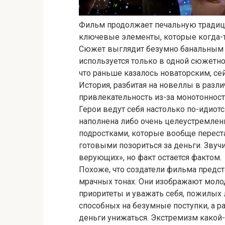
Фильм продолжает печальную традиц
ключевые элементы, которые когда-т
Сюжет выглядит безумно банальным и
используется только в одной сюжетной
что раньше казалось новаторским, се
История, разбитая на новеллы в разли
привлекательность из-за монотонност
Герои ведут себя настолько по-идиотск
наполнена либо очень целеустремлен
подростками, которые вообще перест
готовыми позориться за деньги. Зву
верующих», но факт остается фактом.
Похоже, что создатели фильма предс
мрачных тонах. Они изображают моло
приоритеты и уважать себя, пожилых
способных на безумные поступки, а р
деньги унижаться. Экстремизм какой-