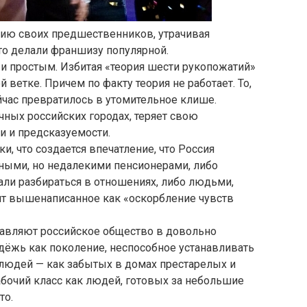
ию своих предшественников, утрачивая
о делали франшизу популярной.
 простым. Избитая «теория шести рукопожатий»
 ветке. Причем по факту теория не работает. То,
йчас превратилось в утомительное клише.
чных российских городах, теряет свою
и и предсказуемости.
и, что создается впечатление, что Россия
ными, но недалекими пенсионерами, либо
али разбираться в отношениях, либо людьми,
чит вышенаписанное как «оскорбление чувств
тавляют российское общество в довольно
дёжь как поколение, неспособное устанавливать
 людей — как забытых в домах престарелых и
абочий класс как людей, готовых за небольшие
то.