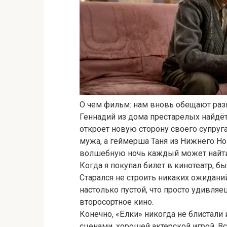
О чем фильм: нам вновь обещают ра
Геннадий из дома престарелых найдё
откроет новую сторону своего супруга,
мужа, а геймерша Таня из Нижнего Нов
волшебную ночь каждый может найти 
Когда я покупал билет в кинотеатр, б
Старался не строить никаких ожидани
настолько пустой, что просто удивля
второсортное кино.
Конечно, «Ёлки» никогда не блиста
сценами, хорошей актерской игрой. В