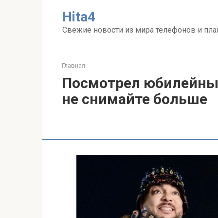
Перейти
Нita4
к
контенту
Свежие новости из мира телефонов и пл
Главная
Посмотрел юбилейные
не снимайте больше