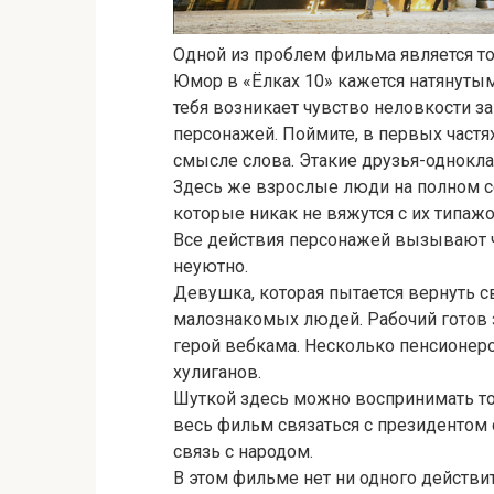
Одной из проблем фильма является то
Юмор в «Ёлках 10» кажется натянутым
тебя возникает чувство неловкости з
персонажей. Поймите, в первых частя
смысле слова. Этакие друзья-однокла
Здесь же взрослые люди на полном с
которые никак не вяжутся с их типажо
Все действия персонажей вызывают ч
неуютно.
Девушка, которая пытается вернуть с
малознакомых людей. Рабочий готов 
герой вебкама. Несколько пенсионер
хулиганов.
Шуткой здесь можно воспринимать то
весь фильм связаться с президентом с
связь с народом.
В этом фильме нет ни одного действ