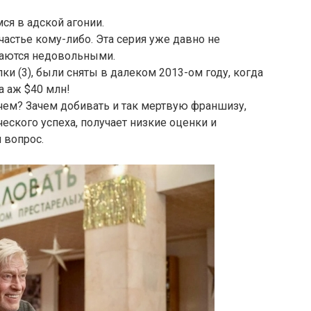
ся в адской агонии.
частье кому-либо. Эта серия уже давно не
таются недовольными.
и (3), были сняты в далеком 2013-ом году, когда
а аж $40 млн!
чем? Зачем добивать и так мертвую франшизу,
еского успеха, получает низкие оценки и
 вопрос.