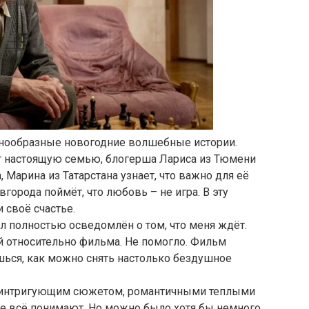
знообразные новогодние волшебные истории.
т настоящую семью, блогерша Лариса из Тюмени
 Марина из Татарстана узнает, что важно для её
города поймёт, что любовь – не игра. В эту
своё счастье.
ыл полностью осведомлён о том, что меня ждёт.
й относительно фильма. Не помогло. Фильм
ешься, как можно снять настолько бездушное
ли интригующим сюжетом, романтичными теплыми
се всё понимают. Но можно было хотя бы немного