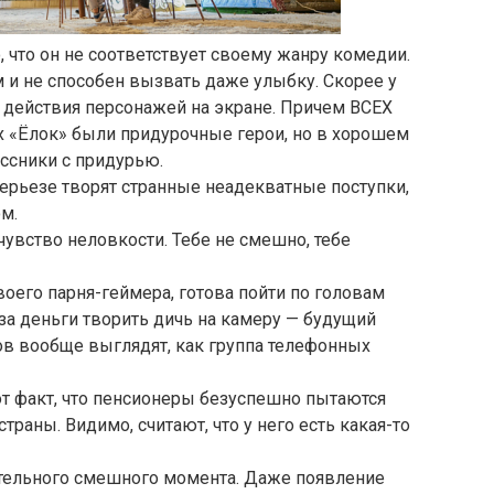
, что он не соответствует своему жанру комедии.
 и не способен вызвать даже улыбку. Скорее у
а действия персонажей на экране. Причем ВСЕХ
х «Ёлок» были придурочные герои, но в хорошем
ссники с придурью.
ерьезе творят странные неадекватные поступки,
м.
увство неловкости. Тебе не смешно, тебе
воего парня-геймера, готова пойти по головам
за деньги творить дичь на камеру — будущий
ов вообще выглядят, как группа телефонных
т факт, что пенсионеры безуспешно пытаются
траны. Видимо, считают, что у него есть какая-то
ительного смешного момента. Даже появление