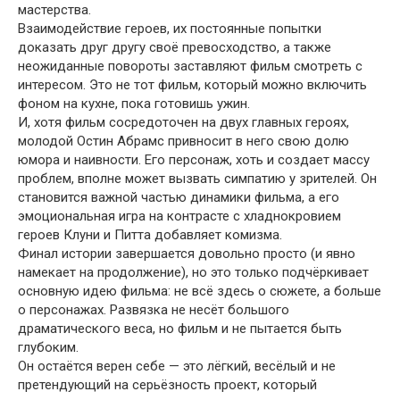
мастерства.
Взаимодействие героев, их постоянные попытки
доказать друг другу своё превосходство, а также
неожиданные повороты заставляют фильм смотреть с
интересом. Это не тот фильм, который можно включить
фоном на кухне, пока готовишь ужин.
И, хотя фильм сосредоточен на двух главных героях,
молодой Остин Абрамс привносит в него свою долю
юмора и наивности. Его персонаж, хоть и создает массу
проблем, вполне может вызвать симпатию у зрителей. Он
становится важной частью динамики фильма, а его
эмоциональная игра на контрасте с хладнокровием
героев Клуни и Питта добавляет комизма.
Финал истории завершается довольно просто (и явно
намекает на продолжение), но это только подчёркивает
основную идею фильма: не всё здесь о сюжете, а больше
о персонажах. Развязка не несёт большого
драматического веса, но фильм и не пытается быть
глубоким.
Он остаётся верен себе — это лёгкий, весёлый и не
претендующий на серьёзность проект, который