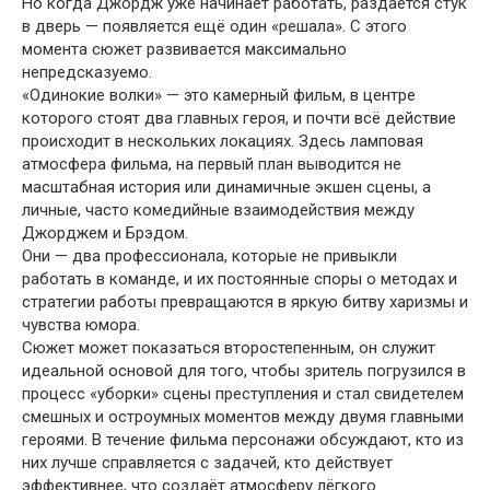
Но когда Джордж уже начинает работать, раздаётся стук
в дверь — появляется ещё один «решала». С этого
момента сюжет развивается максимально
непредсказуемо.
«Одинокие волки» — это камерный фильм, в центре
которого стоят два главных героя, и почти всё действие
происходит в нескольких локациях. Здесь ламповая
атмосфера фильма, на первый план выводится не
масштабная история или динамичные экшен сцены, а
личные, часто комедийные взаимодействия между
Джорджем и Брэдом.
Они — два профессионала, которые не привыкли
работать в команде, и их постоянные споры о методах и
стратегии работы превращаются в яркую битву харизмы и
чувства юмора.
Сюжет может показаться второстепенным, он служит
идеальной основой для того, чтобы зритель погрузился в
процесс «уборки» сцены преступления и стал свидетелем
смешных и остроумных моментов между двумя главными
героями. В течение фильма персонажи обсуждают, кто из
них лучше справляется с задачей, кто действует
эффективнее, что создаёт атмосферу лёгкого