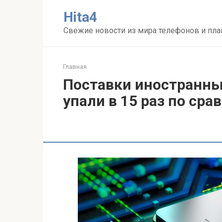
Перейти
Нita4
к
контенту
Свежие новости из мира телефонов и пл
Главная
Поставки иностранны
упали в 15 раз по ср