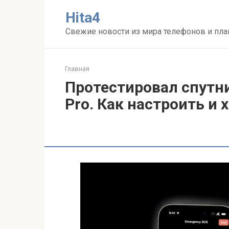
Перейти
Нita4
к
контенту
Свежие новости из мира телефонов и пл
Главная
Протестировал спутни
Pro. Как настроить и 