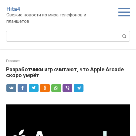
Перейти
Нita4
к
Свежие новости из мира телефонов и
контенту
планшетов
Поиск:
Главная
Разработчики игр считают, что Apple Arcade
скоро умрёт