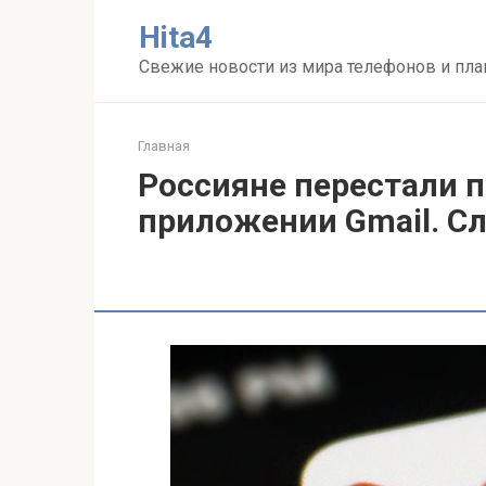
Перейти
Нita4
к
контенту
Свежие новости из мира телефонов и пл
Главная
Россияне перестали 
приложении Gmail. Сл