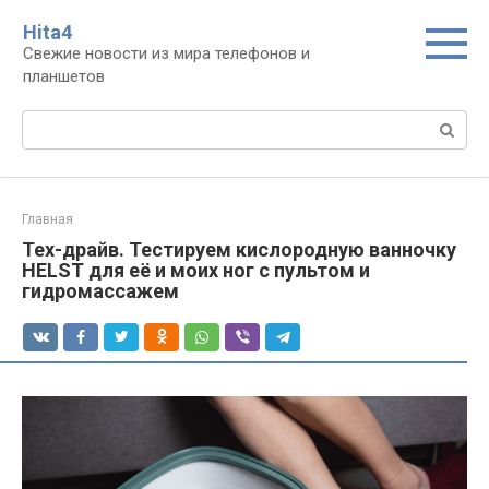
Перейти
Нita4
к
Свежие новости из мира телефонов и
контенту
планшетов
Поиск:
Главная
Тех-драйв. Тестируем кислородную ванночку
HELST для её и моих ног с пультом и
гидромассажем