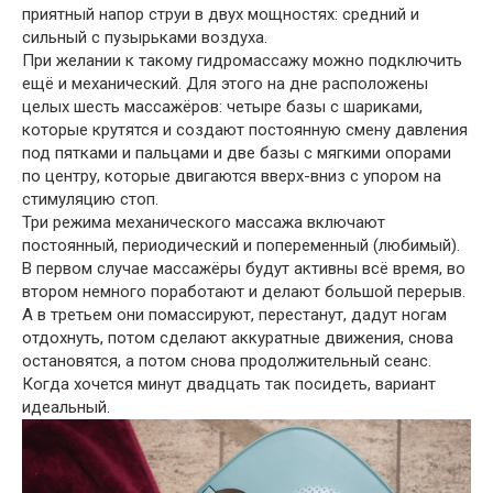
приятный напор струи в двух мощностях: средний и
сильный с пузырьками воздуха.
При желании к такому гидромассажу можно подключить
ещё и механический. Для этого на дне расположены
целых шесть массажёров: четыре базы с шариками,
которые крутятся и создают постоянную смену давления
под пятками и пальцами и две базы с мягкими опорами
по центру, которые двигаются вверх-вниз с упором на
стимуляцию стоп.
Три режима механического массажа включают
постоянный, периодический и попеременный (любимый).
В первом случае массажёры будут активны всё время, во
втором немного поработают и делают большой перерыв.
А в третьем они помассируют, перестанут, дадут ногам
отдохнуть, потом сделают аккуратные движения, снова
остановятся, а потом снова продолжительный сеанс.
Когда хочется минут двадцать так посидеть, вариант
идеальный.