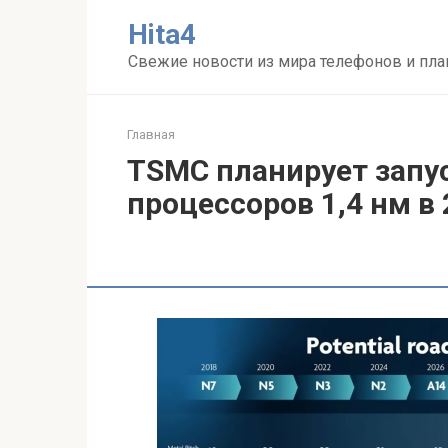
Перейти
Нita4
к
контенту
Свежие новости из мира телефонов и пл
Главная
TSMC планирует запу
процессоров 1,4 нм в 