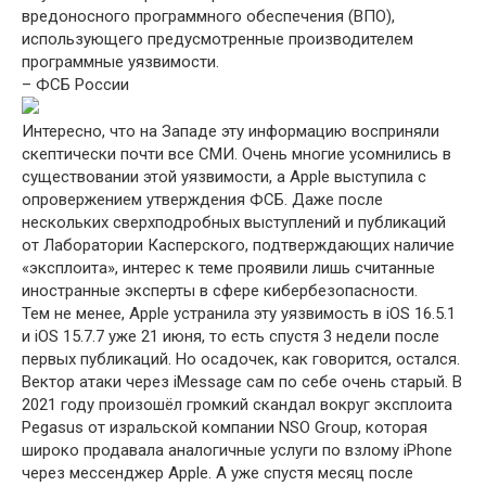
вредоносного программного обеспечения (ВПО),
использующего предусмотренные производителем
программные уязвимости.
– ФСБ России
Интересно, что на Западе эту информацию восприняли
скептически почти все СМИ. Очень многие усомнились в
существовании этой уязвимости, а Apple выступила с
опровержением утверждения ФСБ. Даже после
нескольких сверхподробных выступлений и публикаций
от Лаборатории Касперского, подтверждающих наличие
«эксплоита», интерес к теме проявили лишь считанные
иностранные эксперты в сфере кибербезопасности.
Тем не менее, Apple устранила эту уязвимость в iOS 16.5.1
и iOS 15.7.7 уже 21 июня, то есть спустя 3 недели после
первых публикаций. Но осадочек, как говорится, остался.
Вектор атаки через iMessage сам по себе очень старый. В
2021 году произошёл громкий скандал вокруг эксплоита
Pegasus от изральской компании NSO Group, которая
широко продавала аналогичные услуги по взлому iPhone
через мессенджер Apple. А уже спустя месяц после