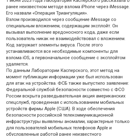
1 июня 2023 года Лаборатория Касперского рассказала о
ранее неизвестном методе взлома iPhone через iMessage.
Его назвали «Операция Триангуляция».
Взлом производился через сообщение iMessage со
специальным вложением, содержащим эксплойт. Он
вызывал выполнение вредоносного кода, даже если
пользователь никак не взаимодействовал с вложением.
Код загружает элементы вируса. После этого
устанавливаются все необходимые компоненты для
взлома iOS, а первоначальное сообщение с эксплойтом
удаляется.
По данным Лаборатории Касперского, этот метод на
момент публикации информации уже был использован
для атак на устройства. ФСБ также выпустило заявление:
Федеральной службой безопасности совместно с ФСО
России вскрыта разведывательная акция американских
спецслужб, проведенная с использованием мобильных
устройств фирмы Apple (США). В ходе обеспечения
безопасности российской телекоммуникационной
инфраструктуры выявлены аномалии, характерные только
для пользователей мобильных телефонов Apple и
обусловленные работой ранее неизвестного