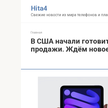
Перейти
Нita4
к
контенту
Свежие новости из мира телефонов и пл
Главная
В США начали готовить
продажи. Ждём новое