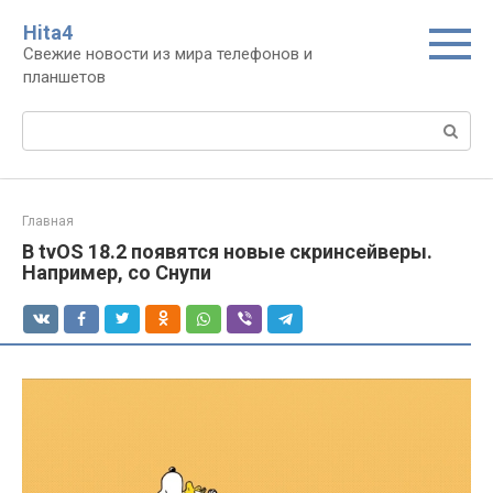
Перейти
Нita4
к
Свежие новости из мира телефонов и
контенту
планшетов
Поиск:
Главная
В tvOS 18.2 появятся новые скринсейверы.
Например, со Снупи