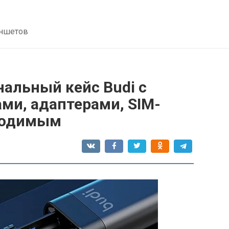
аншетов
альный кейс Budi с
ми, адаптерами, SIM-
бходимым