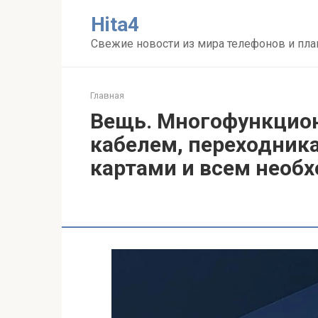
Перейти
Нita4
к
контенту
Свежие новости из мира телефонов и пл
Главная
Вещь. Многофункцион
кабелем, переходника
картами и всем нео