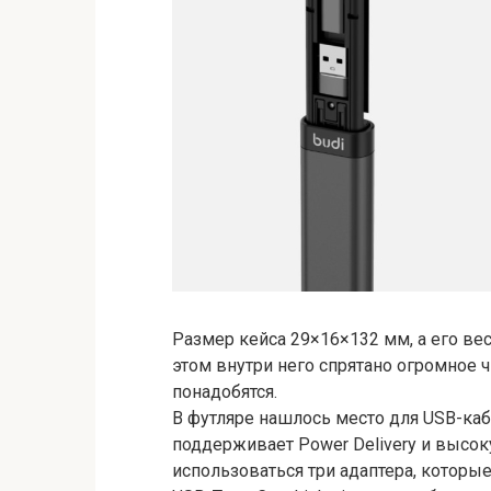
Размер кейса 29×16×132 мм, а его ве
этом внутри него спрятано огромное ч
понадобятся.
В футляре нашлось место для USB-каб
поддерживает Power Delivery и высок
использоваться три адаптера, которые