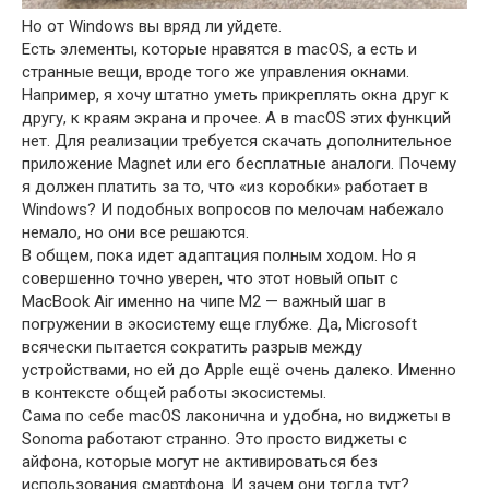
Но от Windows вы вряд ли уйдете.
Есть элементы, которые нравятся в macOS, а есть и
странные вещи, вроде того же управления окнами.
Например, я хочу штатно уметь прикреплять окна друг к
другу, к краям экрана и прочее. А в macOS этих функций
нет. Для реализации требуется скачать дополнительное
приложение Magnet или его бесплатные аналоги. Почему
я должен платить за то, что «из коробки» работает в
Windows? И подобных вопросов по мелочам набежало
немало, но они все решаются.
В общем, пока идет адаптация полным ходом. Но я
совершенно точно уверен, что этот новый опыт с
MacBook Air именно на чипе M2 — важный шаг в
погружении в экосистему еще глубже. Да, Microsoft
всячески пытается сократить разрыв между
устройствами, но ей до Apple ещё очень далеко. Именно
в контексте общей работы экосистемы.
Сама по себе macOS лаконична и удобна, но виджеты в
Sonoma работают странно. Это просто виджеты с
айфона, которые могут не активироваться без
использования смартфона. И зачем они тогда тут?