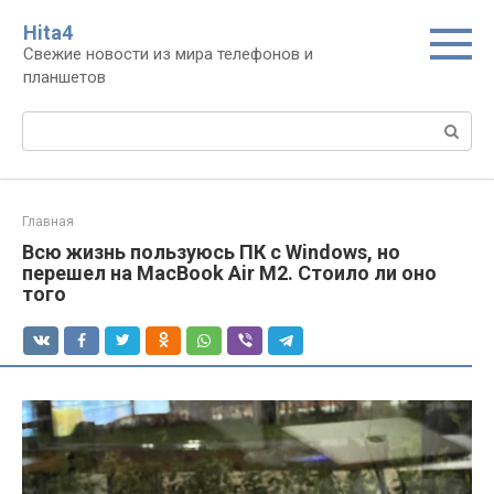
Перейти
Нita4
к
Свежие новости из мира телефонов и
контенту
планшетов
Поиск:
Главная
Всю жизнь пользуюсь ПК с Windows, но
перешел на MacBook Air M2. Стоило ли оно
того