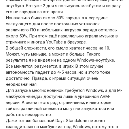
ноутбука. Вот уже 2 дня я пользуюсь макбуком и ни разу
его не зарядил за это время.
Изначально было около 80% заряда, а к середине
следующего дня после постоянных установок
различного ПО и небольших нагрузок заряда осталось
около 50%. При этом ещё параллельно играла музыка в
стриминге и иногда YouTube в браузере.
В общей сложности, его смело хватает часов на 10.
Может, чуть меньше, а может и больше. Такого
результата я не видел ни на одном Windows-ноутбуке.
Все меняется, разумеется, в играх. В этом случае
автономность падает до 4-5 часов, но и этого тоже
достаточно. Правда, с играми ситуация очень
неоднозначная.
Для запуска многих новинок требуется Windows, а для M-
макбуков «винда» доступна лишь в урезанной ARM-
версии. А значит есть ряд ограничений, и некоторые
тайтлы различной свежести могут не запускаться или
работать некорректно.
Даже тот же банальный Dayz Standalone не хочет
«заводиться» на макбуке из-под Windows, потому что в