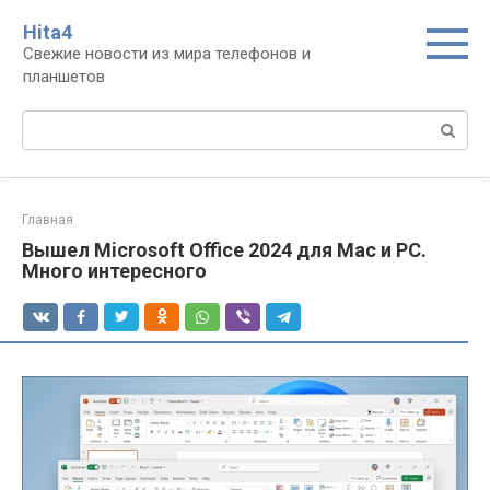
Перейти
Нita4
к
Свежие новости из мира телефонов и
контенту
планшетов
Поиск:
Главная
Вышел Microsoft Office 2024 для Mac и PC.
Много интересного