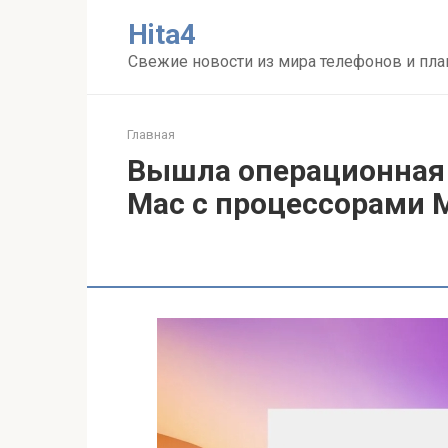
Перейти
Нita4
к
контенту
Свежие новости из мира телефонов и пл
Главная
Вышла операционная 
Mac с процессорами 