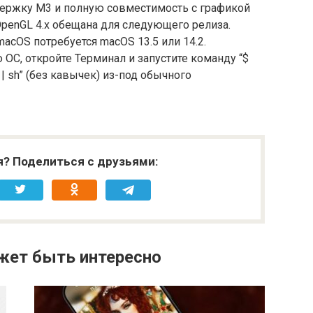
ддержку M3 и полную совместимость с графикой
OpenGL 4.x обещана для следующего релиза.
macOS потребуется macOS 13.5 или 14.2.
С, откройте Терминал и запустите команду “$
all | sh” (без кавычек) из-под обычного
я? Поделиться с друзьями:
жет быть интересно