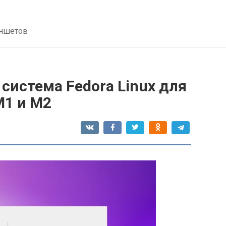
аншетов
система Fedora Linux для
M1 и M2